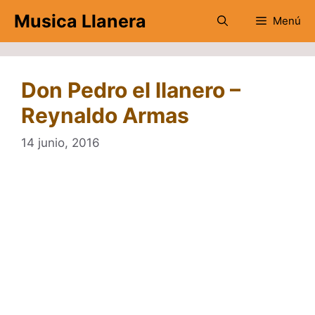
Saltar
Musica Llanera
Menú
al
contenido
Don Pedro el llanero –
Reynaldo Armas
14 junio, 2016