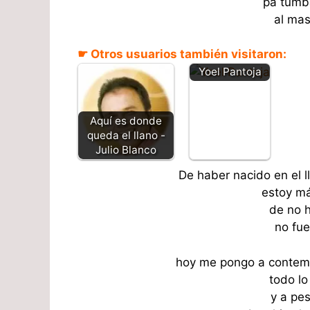
pa tumba
al mas
Vine fue a
☛ Otros usuarios también visitaron:
traerles llano -
Yoel Pantoja
Aquí es donde
queda el llano -
Julio Blanco
De haber nacido en el l
estoy má
de no h
no fue
hoy me pongo a contemp
todo lo
y a pe