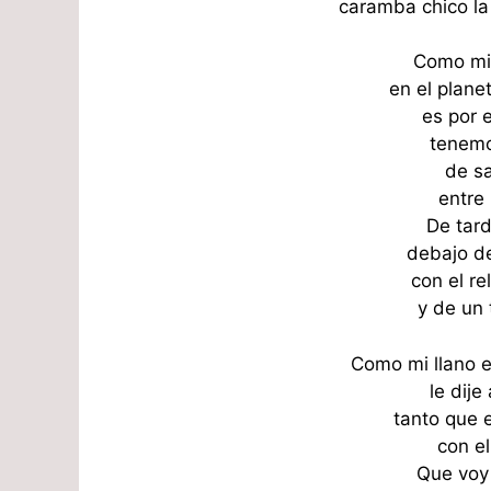
caramba chico la
Como mi 
en el planet
es por 
tenemo
de sa
entre 
De tard
debajo de
con el re
y de un t
Como mi llano e
le dije
tanto que 
con el
Que voy 