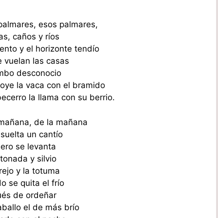
 palmares, esos palmares,
s, caños y ríos
ento y el horizonte tendío
e vuelan las casas
mbo desconocio
ye la vaca con el bramido
becerro la llama con su berrio.
 mañana, de la mañana
 suelta un cantío
nero se levanta
tonada y silvio
rejo y la totuma
 se quita el frío
és de ordeñar
aballo el de más brío