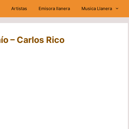
Artistas
Emisora llanera
Musica Llanera
ío – Carlos Rico