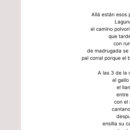
Allá están esos
Laguna
el camino polvori
que tard
con ru
de madrugada se o
pal corral porque el 
A las 3 de la
el gallo
el lla
entre 
con el 
cantando
despu
ensilla su c