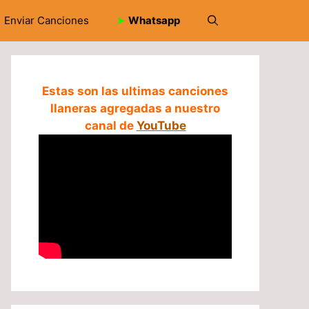
Enviar Canciones
➤
Whatsapp
Estas son las ultimas canciones
llaneras agregadas a nuestro
canal de
YouTube