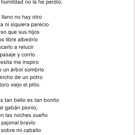
 humildad no la he perdio.
llano no hay otro
a ni siquiera parecio
eso que sus hijos
s libre albedrío
carlo a relucir
pasaje y corrío
esita me inspiro
 un árbol sombrío
lincho de un potro
oro viejo el pitio.
s tan bello es tan bonito
 al gabán pionio,
en las noches sueño
 pajonal bravío
sobre mi caballo