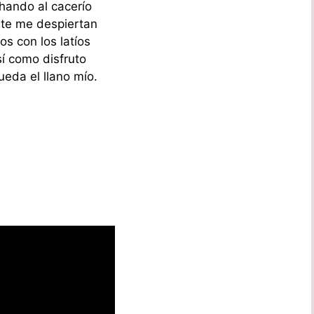
hando al cacerío
te me despiertan
os con los latíos
sí como disfruto
eda el llano mío.