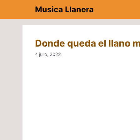
Saltar
Musica Llanera
al
contenido
Donde queda el llano m
4 julio, 2022