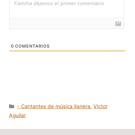
0
COMENTARIOS
Categorías
- Cantantes de música llanera
,
Victor
Aguilar