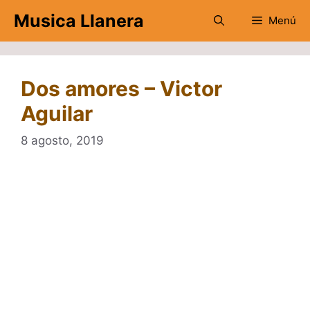
Saltar
Musica Llanera
Menú
al
contenido
Dos amores – Victor
Aguilar
8 agosto, 2019