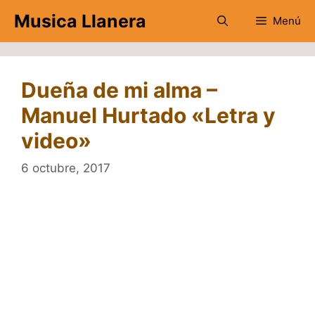
Saltar
Musica Llanera
Menú
al
contenido
Dueña de mi alma –
Manuel Hurtado «Letra y
video»
6 octubre, 2017