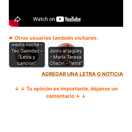
☛ Otros usuarios también visitaron:
Corazón de
media noche -
Teo Galindez –
Junto al jagüey
“Letra y
- Maria Teresa
cancion”
Chacin - "letra"
AGREGAR UNA LETRA O NOTICIA
↓ ↓ Tu opinión es importante, déjanos un
comentario ↓ ↓