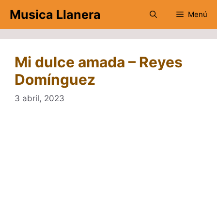
Saltar
Musica Llanera
Menú
al
contenido
Mi dulce amada – Reyes
Domínguez
3 abril, 2023