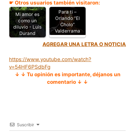
☛ Otros usuarios también visitaron:
Para ti –
Mi amor es
Orlando “El
como un
Cholo”
diluvio - Luis
Valderrama
Durand
AGREGAR UNA LETRA O NOTICIA
https://www.youtube.com/watch?
v=54HF6PSdbFg
↓ ↓ Tu opinión es importante, déjanos un
comentario ↓ ↓
Suscribir