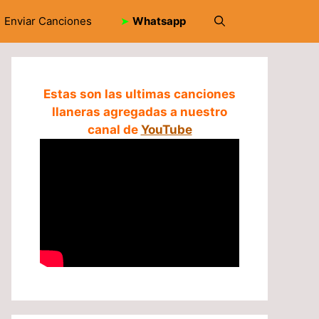
Enviar Canciones
➤
Whatsapp
Estas son las ultimas canciones
llaneras agregadas a nuestro
canal de
YouTube