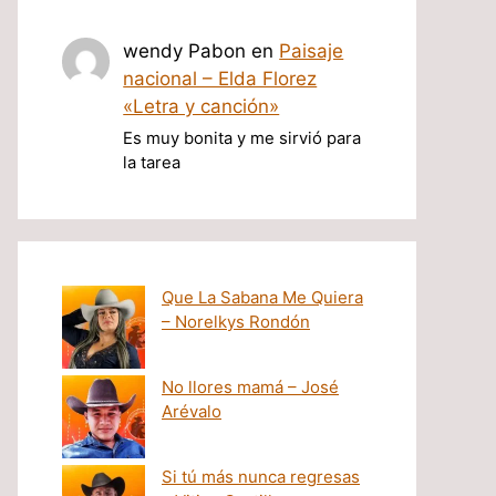
wendy Pabon
en
Paisaje
nacional – Elda Florez
«Letra y canción»
Es muy bonita y me sirvió para
la tarea
Que La Sabana Me Quiera
– Norelkys Rondón
No llores mamá – José
Arévalo
Si tú más nunca regresas