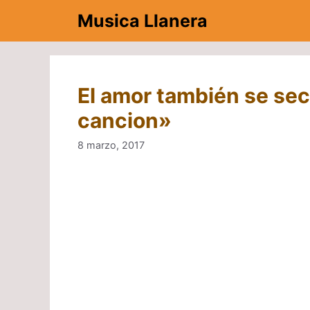
Saltar
Musica Llanera
al
contenido
El amor también se sec
cancion»
8 marzo, 2017