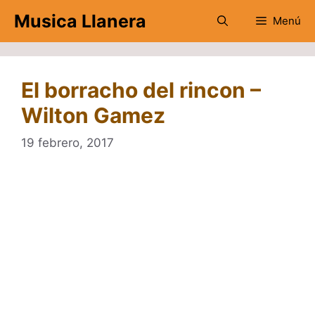
Saltar
Musica Llanera
Menú
al
contenido
El borracho del rincon –
Wilton Gamez
19 febrero, 2017