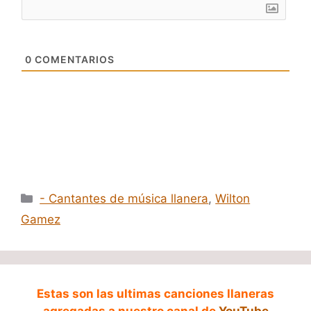
0
COMENTARIOS
Categorías
- Cantantes de música llanera
,
Wilton
Gamez
Estas son las ultimas canciones llaneras
agregadas a nuestro canal de
YouTube