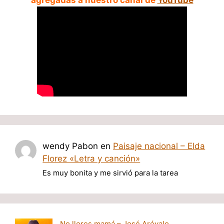
wendy Pabon
en
Paisaje nacional – Elda
Florez «Letra y canción»
Es muy bonita y me sirvió para la tarea
No llores mamá – José Arévalo