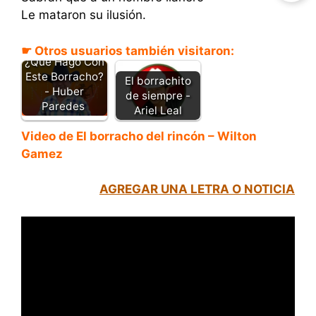
Le mataron su ilusión.
☛ Otros usuarios también visitaron:
¿Qué Hago Con
Este Borracho?
El borrachito
- Huber
de siempre -
Paredes
Ariel Leal
Video de El borracho del
rincón
– Wilton
Gamez
AGREGAR UNA LETRA O NOTICIA