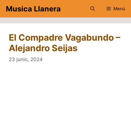
Saltar
Musica Llanera
Menú
al
contenido
El Compadre Vagabundo –
Alejandro Seijas
23 junio, 2024