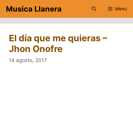
Saltar
Musica Llanera
Menú
al
contenido
El día que me quieras –
Jhon Onofre
14 agosto, 2017