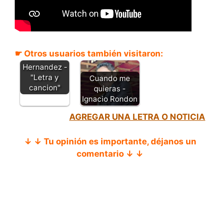
Preguntale a
☛ Otros usuarios también visitaron:
el - Liliana
Hernandez -
"Letra y
Cuando me
cancion"
quieras -
Ignacio Rondon
AGREGAR UNA LETRA O NOTICIA
↓ ↓ Tu opinión es importante, déjanos un
comentario ↓ ↓