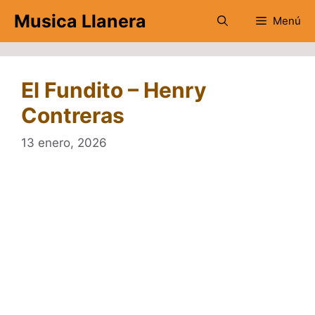
Saltar
Musica Llanera
Menú
al
contenido
El Fundito – Henry
Contreras
13 enero, 2026