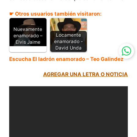
☛ Otros usuarios también visitaron:
Nuevamente
Locamente
enamorado –
enamorado -
Elvis Jaime
David Unda
Escucha El
ladrón
enamorado – Teo Galindez
AGREGAR UNA LETRA O NOTICIA