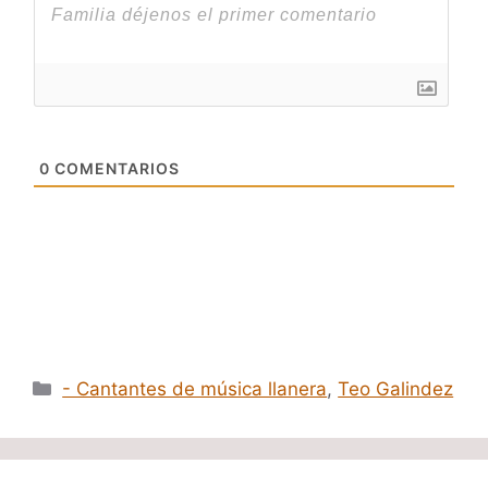
0
COMENTARIOS
Categorías
- Cantantes de música llanera
,
Teo Galindez