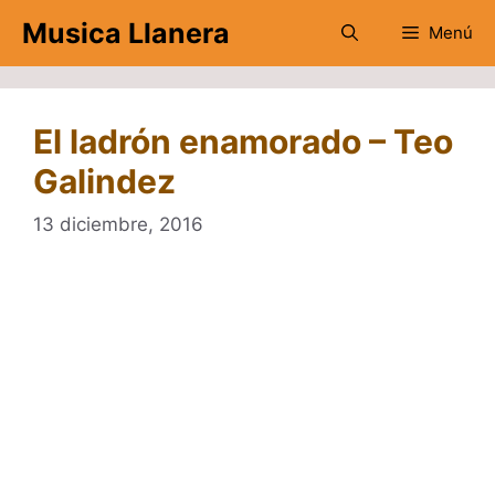
Saltar
Musica Llanera
Menú
al
contenido
El ladrón enamorado – Teo
Galindez
13 diciembre, 2016