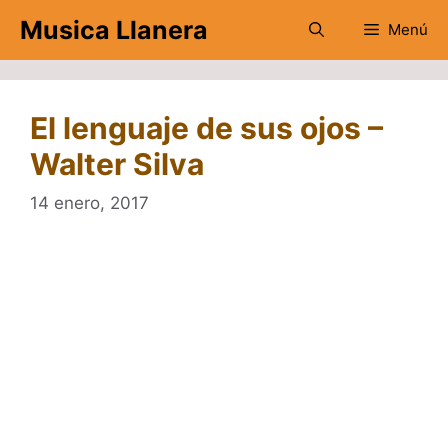
Saltar
Musica Llanera
Menú
al
contenido
El lenguaje de sus ojos –
Walter Silva
14 enero, 2017