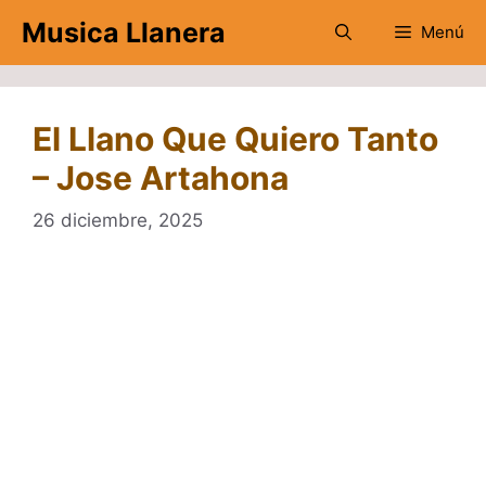
Saltar
Musica Llanera
Menú
al
contenido
El Llano Que Quiero Tanto
– Jose Artahona
26 diciembre, 2025