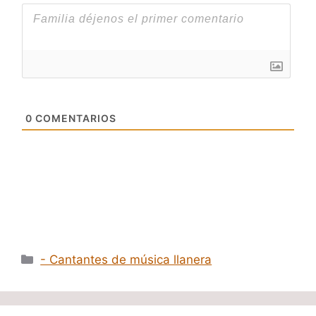
0
COMENTARIOS
Categorías
- Cantantes de música llanera