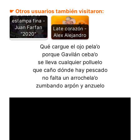
☛ Otros usuarios también visitaron:
Llanero de
estampa fina -
Juan Farfan
Late corazón -
"2020"
Alex Alejandro
Qué cargue el ojo pela’o
porque Gavilán ceba’o
se lleva cualquier polluelo
que caño dónde hay pescado
no falta un arrochela’o
zumbando arpón y anzuelo