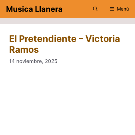
Saltar
Musica Llanera
Menú
al
contenido
El Pretendiente – Victoria
Ramos
14 noviembre, 2025