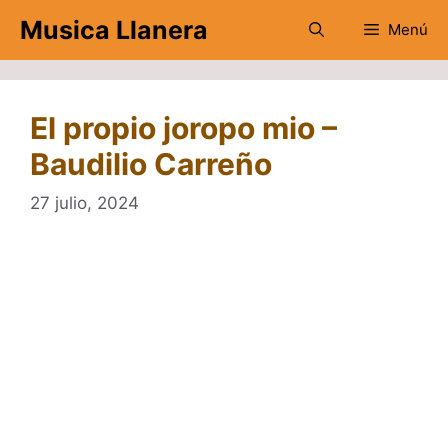
Saltar
Musica Llanera
Menú
al
contenido
El propio joropo mio –
Baudilio Carreño
27 julio, 2024