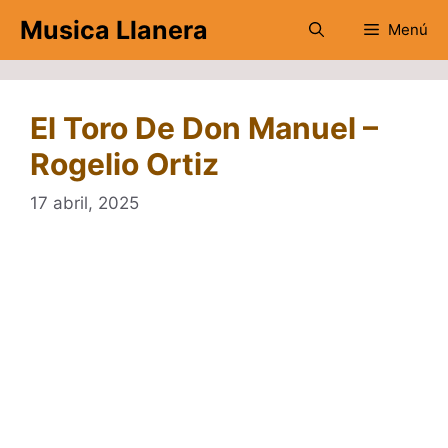
Saltar
Musica Llanera
Menú
al
contenido
El Toro De Don Manuel –
Rogelio Ortiz
17 abril, 2025