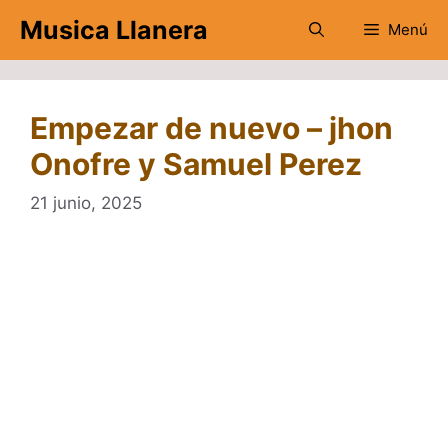
Saltar
Musica Llanera
Menú
al
contenido
Empezar de nuevo – jhon
Onofre‬ y ‪Samuel Perez
21 junio, 2025