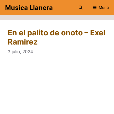
Saltar
Musica Llanera
Menú
al
contenido
En el palito de onoto – Exel
Ramirez
3 julio, 2024