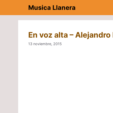
Saltar
Musica Llanera
al
contenido
En voz alta – Alejandr
13 noviembre, 2015