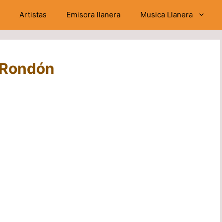
Artistas
Emisora llanera
Musica Llanera
o Rondón