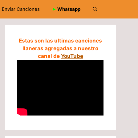
Enviar Canciones
➤
Whatsapp
Estas son las ultimas canciones
llaneras agregadas a nuestro
canal de
YouTube