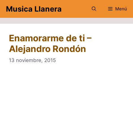
Saltar
Musica Llanera
Menú
al
contenido
Enamorarme de ti –
Alejandro Rondón
13 noviembre, 2015