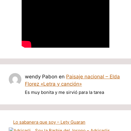
wendy Pabon
en
Paisaje nacional – Elda
Florez «Letra y canción»
Es muy bonita y me sirvió para la tarea
Lo sabanera que soy – Lety Guaran
Soy la Barbie del Joropo – Adricarlis