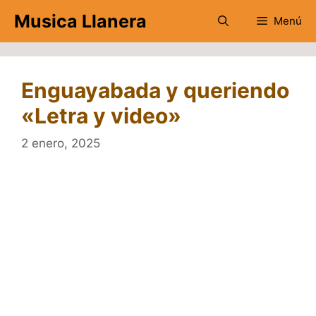
Saltar
Musica Llanera
Menú
al
contenido
Enguayabada y queriendo
«Letra y video»
2 enero, 2025