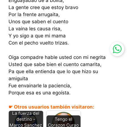
Enguayabao de a bolita,
La gente cree que estoy bravo
Por la frente arrugaita,
Unos que saben el cuento
La vaina les causa risa,
Y yo sigo a que mi mama
Con el pecho vuelto trizas.
Oiga compadre hable usted con mi negrita
Usted que sabe bien el cuento camarita,
Pa que ella entienda que lo que hizo su
amiguita
Fue envainarle la paciencia,
Porque esa es una egoísta.
☛ Otros usuarios también visitaron:
La fuerza del
Tengo el
destino -
Corazon Curao
Marco Sanchez