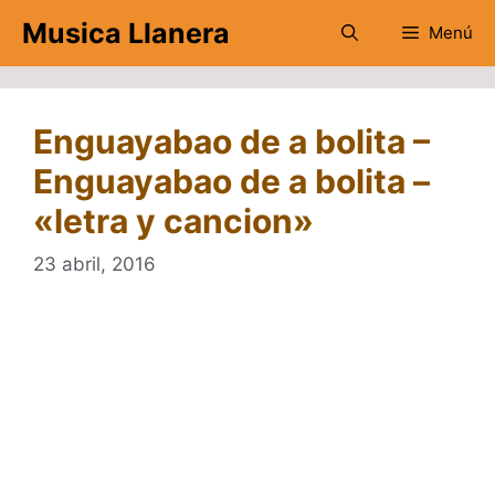
Saltar
Musica Llanera
Menú
al
contenido
Enguayabao de a bolita –
Enguayabao de a bolita –
«letra y cancion»
23 abril, 2016