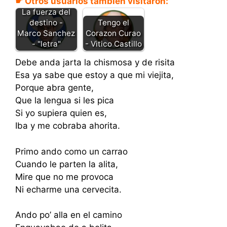
☛ Otros usuarios también visitaron:
La fuerza del
Tengo el
destino -
Corazon Curao
Marco Sanchez
- Vitico Castillo
- "letra"
Debe anda jarta la chismosa y de risita
Esa ya sabe que estoy a que mi viejita,
Porque abra gente,
Que la lengua si les pica
Si yo supiera quien es,
Iba y me cobraba ahorita.
Primo ando como un carrao
Cuando le parten la alita,
Mire que no me provoca
Ni echarme una cervecita.
Ando po’ alla en el camino