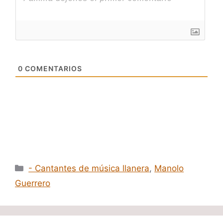
0
COMENTARIOS
Categorías
- Cantantes de música llanera
,
Manolo
Guerrero