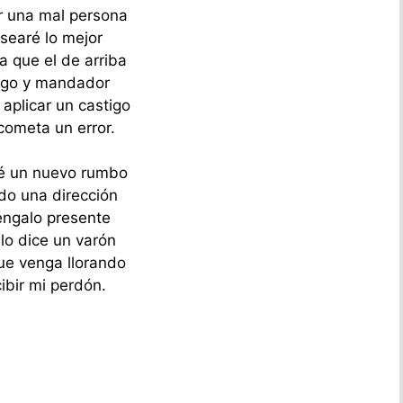
r una mal persona
searé lo mejor
a que el de arriba
tigo y mandador
aplicar un castigo
cometa un error.
é un nuevo rumbo
o una dirección
éngalo presente
lo dice un varón
ue venga llorando
ibir mi perdón.