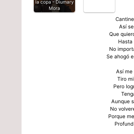
la copa - Diumary
Mora
Cantine
Así s
Que quier
Hasta 
No import
Se ahogó e
Así me
Tiro m
Pero log
Tenga
Aunque sé
No volver
Porque me
Profund