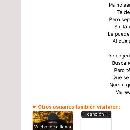
Pa no se
Te de
Pero sep
Sin lá
Le puede 
Al que 
Yo coger
Buscand
Pero t
Que se 
Que ni q
Emborraché
Va rec
el corazón –
Yesid Ortiz
☛ Otros usuarios también visitaron:
“Letra y
canción”
Vuélveme a llenar