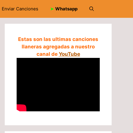
Enviar Canciones
➤
Whatsapp
Estas son las ultimas canciones
llaneras agregadas a nuestro
canal de
YouTube