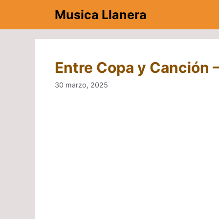
Saltar
Musica Llanera
al
contenido
Entre Copa y Canción – 
30 marzo, 2025