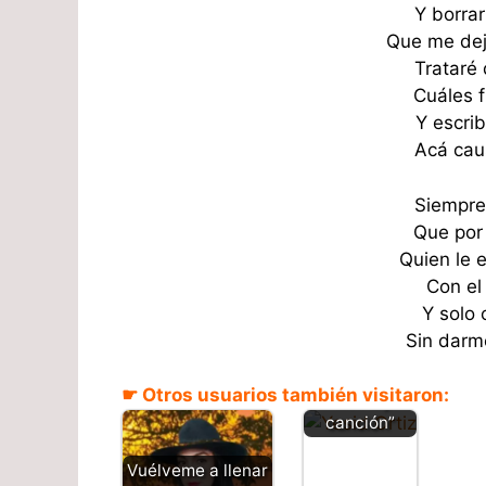
Y borra
Que me dej
Trataré
Cuáles f
Y escrib
Acá caus
Siempre
Que por 
Quien le e
Con el
Y solo 
Emborraché
Sin darm
el corazón –
Yesid Ortiz
☛ Otros usuarios también visitaron:
“Letra y
canción”
Vuélveme a llenar