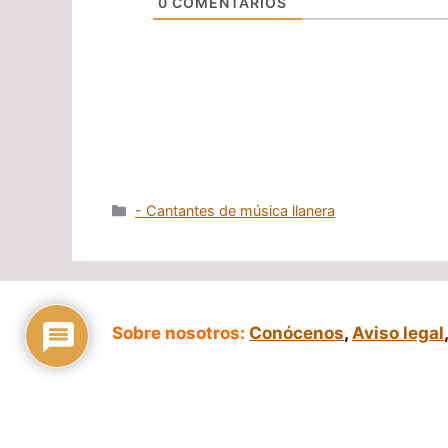
0
COMENTARIOS
Categorías
- Cantantes de música llanera
Sobre nosotros:
Conócenos
,
Aviso legal