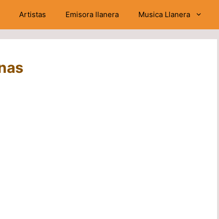
Artistas
Emisora llanera
Musica Llanera
enas