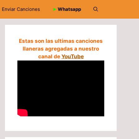
Enviar Canciones
➤
Whatsapp
Estas son las ultimas canciones
llaneras agregadas a nuestro
canal de
YouTube