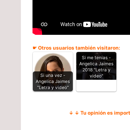
☛ Otros usuarios también visitaron:
Si me tenias -
Angelica Jaimes
2018 "Letra y
Si una vez -
video"
Angelica Jaimes
"Letra y video"
↓ ↓ Tu opinión es impor