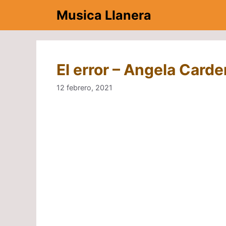
Saltar
Musica Llanera
al
contenido
El error – Angela Card
12 febrero, 2021