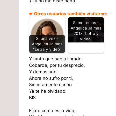
Y tu no me diste nada.
☛ Otros usuarios también visitaron:
Si me tenias -
Angelica Jaimes
2018 "Letra y
Si una vez -
video"
Angelica Jaimes
"Letra y video"
Y tanto que había llorado
Cobarde, por tu desprecio,
Y demasiado,
Ahora no sufro por ti,
Sinceramente cariño
Ya te he olvidado.
BIS
Fíjate como es la vida,