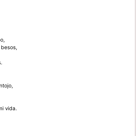
o,
 besos,
.
ntojo,
mi vida.