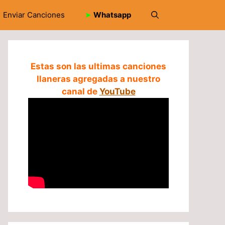
Enviar Canciones
➤
Whatsapp
Estas son las ultimas canciones
llaneras agregadas a nuestro
canal de
YouTube