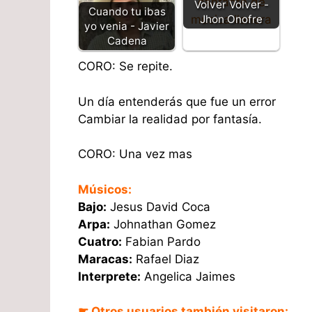
Volver Volver -
Cuando tu ibas
Jhon Onofre
yo venia - Javier
Cadena
CORO: Se repite.
Un día entenderás que fue un error
Cambiar la realidad por fantasía.
CORO: Una vez mas
Músicos:
Bajo:
Jesus David Coca
Arpa:
Johnathan Gomez
Cuatro:
Fabian Pardo
Maracas:
Rafael Diaz
Interprete:
Angelica Jaimes
☛ Otros usuarios también visitaron: