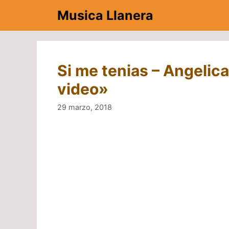
Saltar
Musica Llanera
al
contenido
Si me tenias – Angelic
video»
29 marzo, 2018