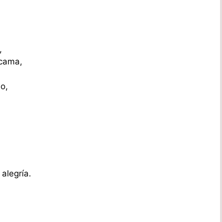
,
 cama,
o,
alegría.