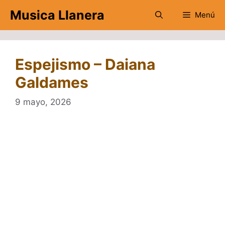
Saltar
Musica Llanera
Menú
al
contenido
Espejismo – Daiana
Galdames
9 mayo, 2026