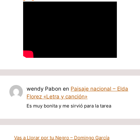
wendy Pabon
en
Paisaje nacional – Elda
Florez «Letra y canción»
Es muy bonita y me sirvió para la tarea
Vas a Llorar por tu Negro – Domingo García