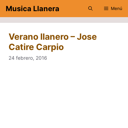
Saltar
Musica Llanera
Menú
al
contenido
Verano llanero – Jose
Catire Carpio
24 febrero, 2016