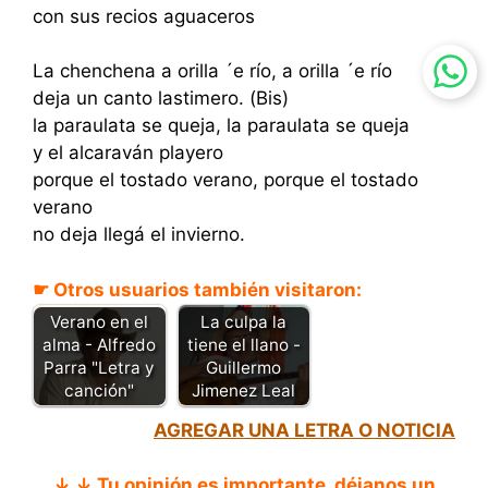
con sus recios aguaceros
La chenchena a orilla ´e río, a orilla ´e río
deja un canto lastimero. (Bis)
la paraulata se queja, la paraulata se queja
y el alcaraván playero
porque el tostado verano, porque el tostado
verano
no deja llegá el invierno.
☛ Otros usuarios también visitaron:
La culpa la
Verano en el
tiene el llano -
alma - Alfredo
Guillermo
Parra "Letra y
Jimenez Leal
canción"
AGREGAR UNA LETRA O NOTICIA
↓ ↓ Tu opinión es importante, déjanos un