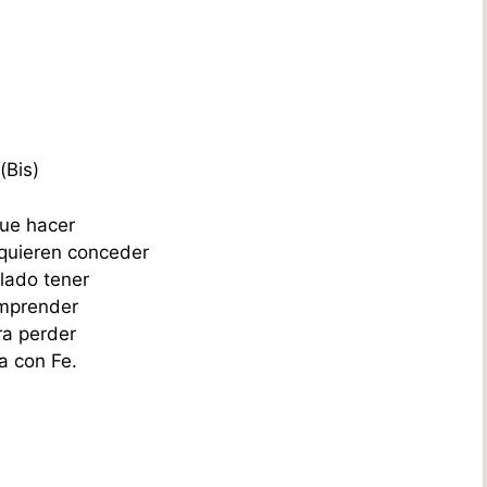
(Bis)
que hacer
quieren conceder
elado tener
omprender
ra perder
a con Fe.