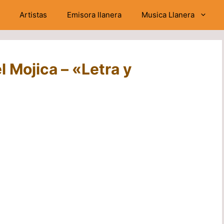
Artistas
Emisora llanera
Musica Llanera
l Mojica – «Letra y