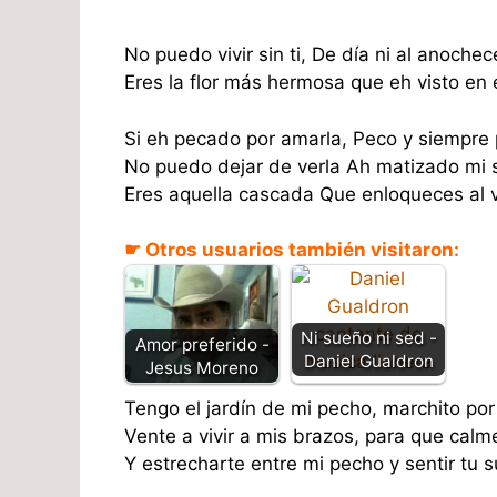
No puedo vivir sin ti, De día ni al anochec
Eres la flor más hermosa que eh visto en e
Si eh pecado por amarla, Peco y siempre
No puedo dejar de verla Ah matizado mi 
Eres aquella cascada Que enloqueces al 
☛ Otros usuarios también visitaron:
Ni sueño ni sed -
Amor preferido -
Daniel Gualdron
Jesus Moreno
Tengo el jardín de mi pecho, marchito po
Vente a vivir a mis brazos, para que calm
Y estrecharte entre mi pecho y sentir tu s