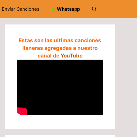
Enviar Canciones
➤
Whatsapp
Estas son las ultimas canciones
llaneras agregadas a nuestro
canal de
YouTube