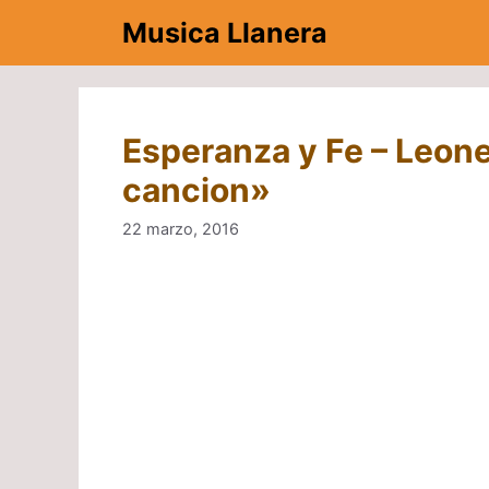
Saltar
Musica Llanera
al
contenido
Esperanza y Fe – Leone
cancion»
22 marzo, 2016