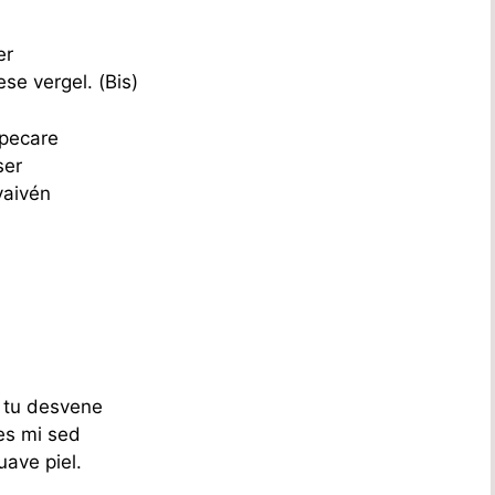
er
se vergel. (Bis)
 pecare
ser
vaivén
r tu desvene
es mi sed
uave piel.