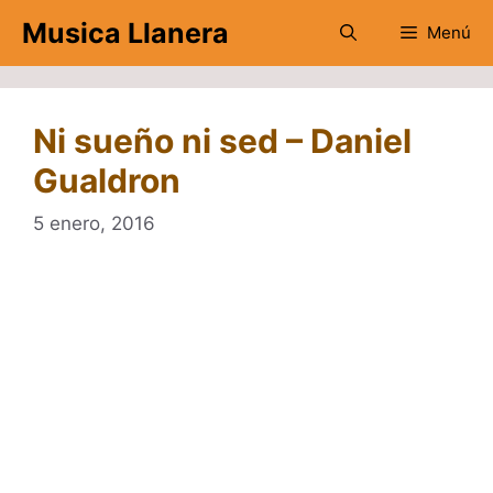
Saltar
Musica Llanera
Menú
al
contenido
Ni sueño ni sed – Daniel
Gualdron
5 enero, 2016