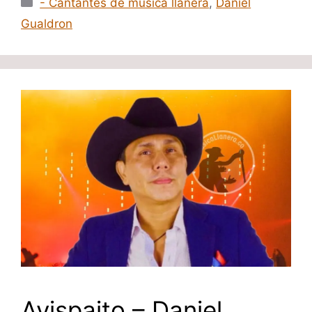
- Cantantes de música llanera
,
Daniel
Gualdron
Avispaito – Daniel