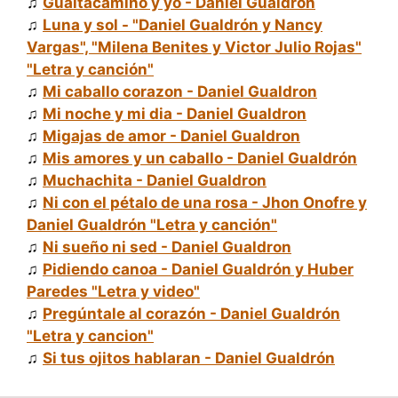
♫
Guaitacamino y yo - Daniel Gualdrón
♫
Luna y sol - "Daniel Gualdrón y Nancy
Vargas", "Milena Benites y Victor Julio Rojas"
"Letra y canción"
♫
Mi caballo corazon - Daniel Gualdron
♫
Mi noche y mi dia - Daniel Gualdron
♫
Migajas de amor - Daniel Gualdron
♫
Mis amores y un caballo - Daniel Gualdrón
♫
Muchachita - Daniel Gualdron
♫
Ni con el pétalo de una rosa - Jhon Onofre y
Daniel Gualdrón "Letra y canción"
♫
Ni sueño ni sed - Daniel Gualdron
♫
Pidiendo canoa - Daniel Gualdrón y Huber
Paredes "Letra y video"
♫
Pregúntale al corazón - Daniel Gualdrón
"Letra y cancion"
♫
Si tus ojitos hablaran - Daniel Gualdrón