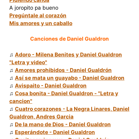
A joropito pa bueno
Pregúntale al corazón
Mis amores y un caballo
Canciones de Daniel Gualdron
♫
Adoro - Milena Benites y Daniel Gualdron
"Letra y video"
♫
Amores prohibidos - Daniel Gualdrón
♫
Así se mata un guayabo - Daniel Gualdron
♫
Avispaito - Daniel Gualdron
♫
Cosa bonita - Daniel Gualdron - "Letra y
cancion"
♫
Cuatro corazones - La Negra Linares, Daniel
Gualdron, Andres Garcia
♫
De la mano de Dios - Daniel Gualdron
♫
Esperándote - Daniel Gualdron