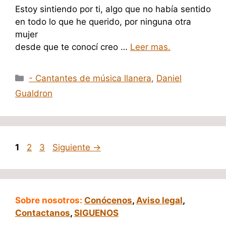
Estoy sintiendo por ti, algo que no había sentido
en todo lo que he querido, por ninguna otra
mujer
desde que te conocí creo …
Leer mas.
Categorías
- Cantantes de música llanera
,
Daniel
Gualdron
Página
Página
Página
1
2
3
Siguiente
→
Sobre nosotros:
Conócenos
,
Aviso legal
,
Contactanos
,
SIGUENOS