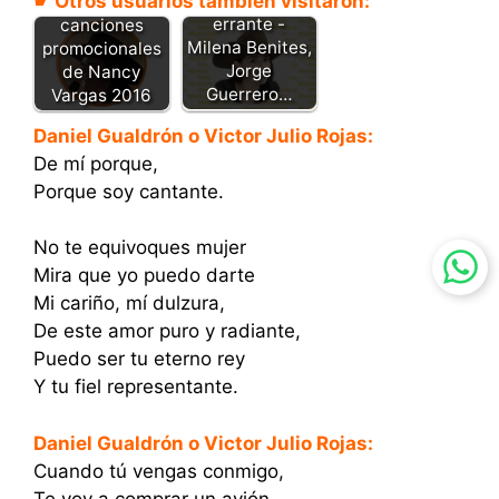
☛ Otros usuarios también visitaron:
Golondrina
Descarga las
errante -
canciones
Milena Benites,
promocionales
Jorge
de Nancy
Guerrero…
Vargas 2016
Daniel Gualdrón o Victor Julio Rojas:
De mí porque,
Porque soy cantante.
No te equivoques mujer
Mira que yo puedo darte
Mi cariño, mí dulzura,
De este amor puro y radiante,
Puedo ser tu eterno rey
Y tu fiel representante.
Daniel Gualdrón o Victor Julio Rojas:
Cuando tú vengas conmigo,
Te voy a comprar un avión,