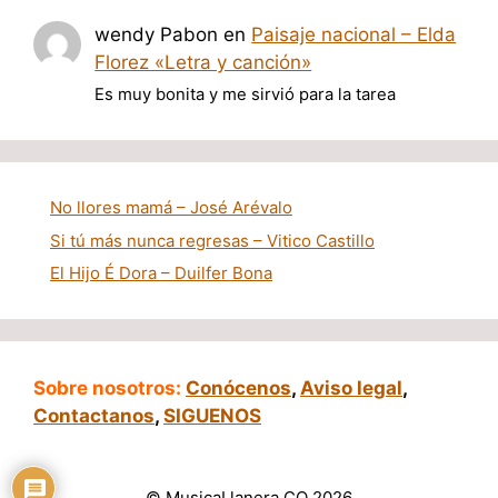
wendy Pabon
en
Paisaje nacional – Elda
Florez «Letra y canción»
Es muy bonita y me sirvió para la tarea
No llores mamá – José Arévalo
Si tú más nunca regresas – Vitico Castillo
El Hijo É Dora – Duilfer Bona
Sobre nosotros:
Conócenos
,
Aviso legal
,
Contactanos
,
SIGUENOS
© MusicaLlanera.CO 2026