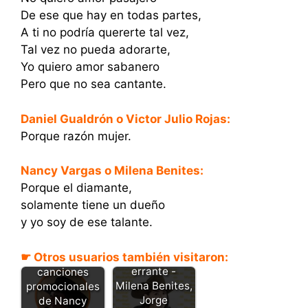
De ese que hay en todas partes,
A ti no podría quererte tal vez,
Tal vez no pueda adorarte,
Yo quiero amor sabanero
Pero que no sea cantante.
Daniel Gualdrón o Victor Julio Rojas:
Porque razón mujer.
Nancy Vargas o Milena Benites:
Porque el diamante,
solamente tiene un dueño
y yo soy de ese talante.
☛ Otros usuarios también visitaron:
Golondrina
Descarga las
errante -
canciones
Milena Benites,
promocionales
Jorge
de Nancy