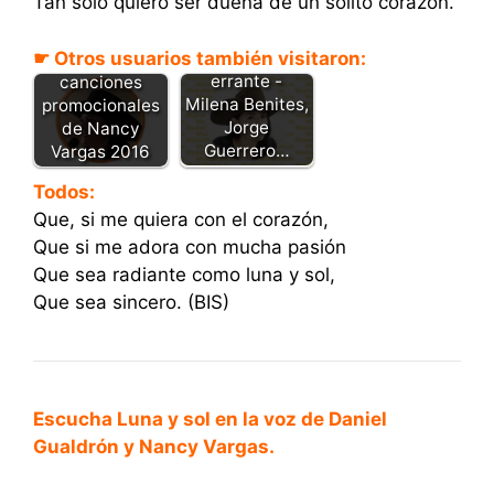
Tan solo quiero ser dueña de un solito corazón.
☛ Otros usuarios también visitaron:
Golondrina
Descarga las
errante -
canciones
Milena Benites,
promocionales
Jorge
de Nancy
Guerrero…
Vargas 2016
Todos:
Que, si me quiera con el corazón,
Que si me adora con mucha pasión
Que sea radiante como luna y sol,
Que sea sincero. (BIS)
Escucha Luna y sol en la voz de Daniel
Gualdrón y Nancy Vargas.