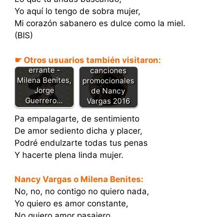
Yo aquí lo tengo de sobra mujer,
Mi corazón sabanero es dulce como la miel.
(BIS)
☛ Otros usuarios también visitaron:
Golondrina
Descarga las
errante -
canciones
Milena Benites,
promocionales
Jorge
de Nancy
Guerrero…
Vargas 2016
Pa empalagarte, de sentimiento
De amor sediento dicha y placer,
Podré endulzarte todas tus penas
Y hacerte plena linda mujer.
Nancy Vargas o Milena Benites:
No, no, no contigo no quiero nada,
Yo quiero es amor constante,
No quiero amor pasajero