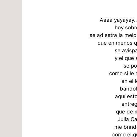
Aaaa yayayay…
hoy sobre
se adiestra la mel
que en menos qu
se avisp
y el que
se po
como si le 
en el 
bandol
aquí est
entre
que de m
Julia C
me brind
como el q