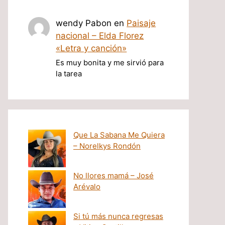
wendy Pabon
en
Paisaje
nacional – Elda Florez
«Letra y canción»
Es muy bonita y me sirvió para
la tarea
Que La Sabana Me Quiera
– Norelkys Rondón
No llores mamá – José
Arévalo
Si tú más nunca regresas