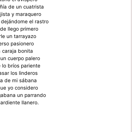
ía de un cuatrista
jista y maraquero
dejándome el rastro
de llego primero
rle un tarrayazo
erso pasionero
 caraja bonita
un cuerpo palero
lo bríos pariente
asar los linderos
a de mi sábana
que yo considero
gabana un parrando
ardiente llanero.