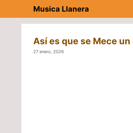
Saltar
Musica Llanera
al
contenido
Así es que se Mece un 
27 enero, 2026