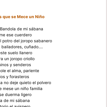
es que se Mece un Niño
Bandola de mi sábana
eme ese cuerdero
l potro del joropo sabanero
 bailadores, cuñado….
ste suelo llanero
a un joropo criollo
inos y senderos
ole el alma, pariente
ios y forasteros
a no deje quieto el polvero
e mese un niño familia
se duerma ligero
a de mi sábana
torio el avispero