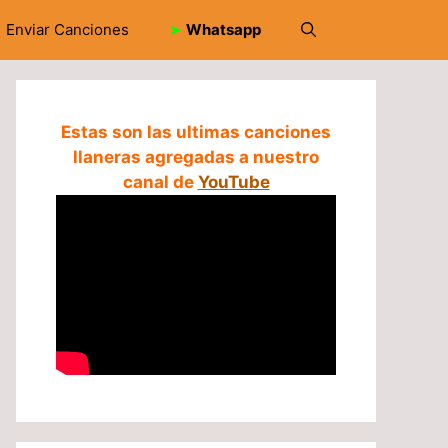
Enviar Canciones
➤
Whatsapp
Estas son las ultimas canciones
llaneras agregadas a nuestro
canal de
YouTube