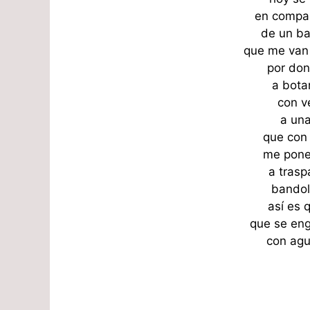
en compañ
de un ba
que me van 
por don
a bota
con v
a una
que con 
me pone 
a trasp
bandol
así es 
que se en
con agu