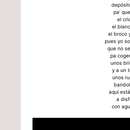
depósit
pa’ que
el cr
el blan
el broco 
pues yo so
que no se
pa coger
unos br
y a un t
unos ru
bandol
aquí está
a disf
con agu