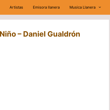
Artistas
Emisora llanera
Musica Llanera
Niño – Daniel Gualdrón