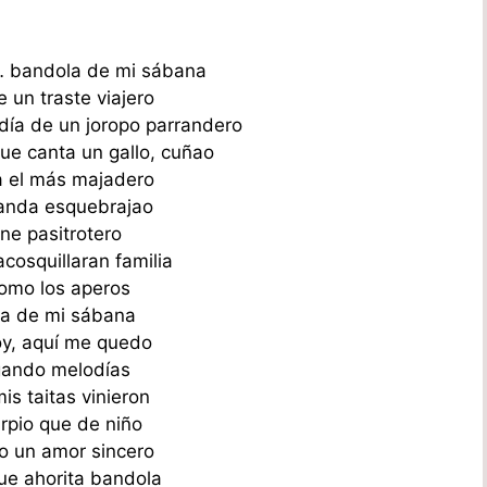
 bandola de mi sábana
 un traste viajero
odía de un joropo parrandero
e canta un gallo, cuñao
a el más majadero
 anda esquebrajao
ne pasitrotero
acosquillaran familia
lomo los aperos
a de mi sábana
oy, aquí me quedo
gando melodías
is taitas vinieron
arpio que de niño
o un amor sincero
ue ahorita bandola