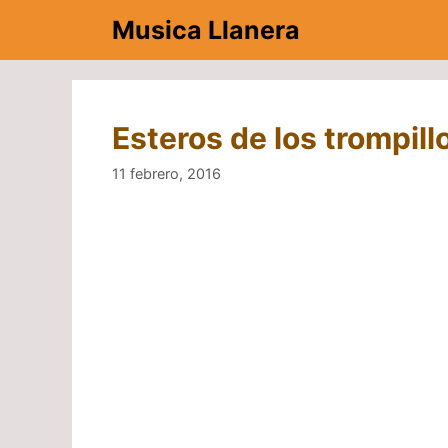
Saltar
Musica Llanera
al
contenido
Esteros de los trompill
11 febrero, 2016