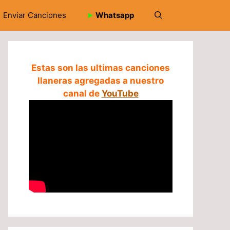
Enviar Canciones
➤
Whatsapp
Estas son las ultimas canciones
llaneras agregadas a nuestro
canal de
YouTube