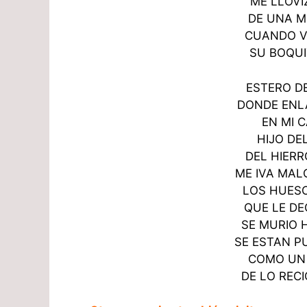
ME LLOVI
DE UNA 
CUANDO V
SU BOQU
ESTERO D
DONDE ENL
EN MI 
HIJO DE
DEL HIER
ME IVA MA
LOS HUESO
QUE LE D
SE MURIO 
SE ESTAN P
COMO UN 
DE LO REC
Esteros de