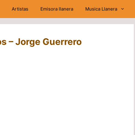
Artistas
Emisora llanera
Musica Llanera
os – Jorge Guerrero