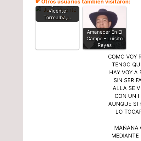
☛ Otros usuarios también visitaron:
Camaguán - Juan
Vicente
Torrealba,…
Amanecer En El
Campo - Luisito
Reyes
COMO VOY 
TENGO QU
HAY VOY A
SIN SER 
ALLA SE V
CON UN 
AUNQUE SI
LO TOCA
MAÑANA 
MEDIANTE 