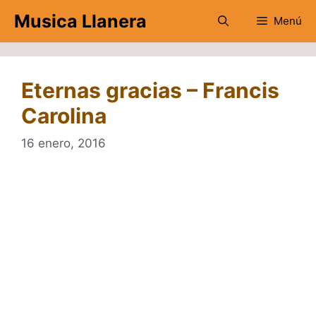
Saltar
Musica Llanera
Menú
al
contenido
Eternas gracias – Francis
Carolina
16 enero, 2016