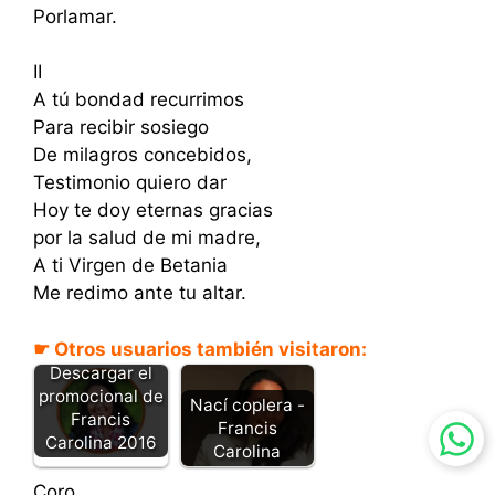
Porlamar.
II
A tú bondad recurrimos
Para recibir sosiego
De milagros concebidos,
Testimonio quiero dar
Hoy te doy eternas gracias
por la salud de mi madre,
A ti Virgen de Betania
Me redimo ante tu altar.
☛ Otros usuarios también visitaron:
Descargar el
promocional de
Nací coplera -
Francis
Francis
Carolina 2016
Carolina
Coro