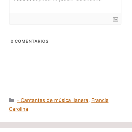
0
COMENTARIOS
Categorías
- Cantantes de música llanera
,
Francis
Carolina