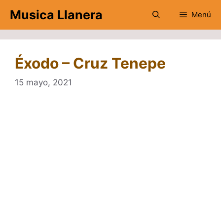
Saltar
Musica Llanera
Menú
al
contenido
Éxodo – Cruz Tenepe
15 mayo, 2021