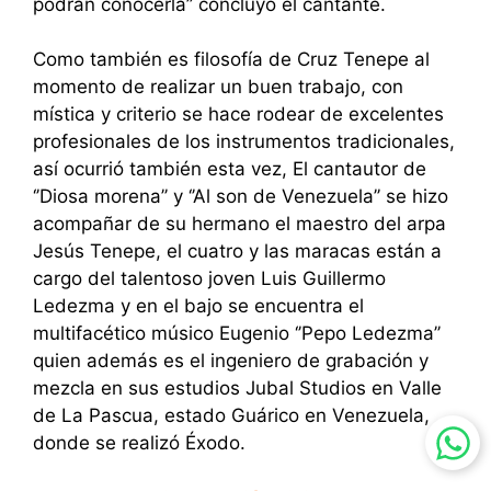
podrán conocerla’’ concluyó el cantante.
Como también es filosofía de Cruz Tenepe al
momento de realizar un buen trabajo, con
mística y criterio se hace rodear de excelentes
profesionales de los instrumentos tradicionales,
así ocurrió también esta vez, El cantautor de
‘’Diosa morena’’ y ‘’Al son de Venezuela’’ se hizo
acompañar de su hermano el maestro del arpa
Jesús Tenepe, el cuatro y las maracas están a
cargo del talentoso joven Luis Guillermo
Ledezma y en el bajo se encuentra el
multifacético músico Eugenio ‘’Pepo Ledezma’’
quien además es el ingeniero de grabación y
mezcla en sus estudios Jubal Studios en Valle
de La Pascua, estado Guárico en Venezuela,
Bonita
donde se realizó Éxodo.
como mi
llano - Luis