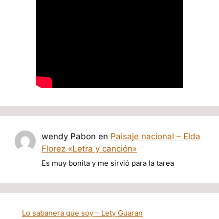
wendy Pabon
en
Paisaje nacional – Elda
Florez «Letra y canción»
Es muy bonita y me sirvió para la tarea
Lo sabanera que soy – Lety Guaran