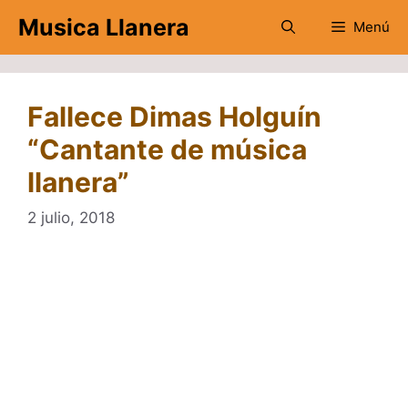
Saltar
Musica Llanera
Menú
al
contenido
Fallece Dimas Holguín
“Cantante de música
llanera”
2 julio, 2018