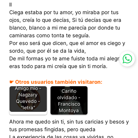
II
Ciega estaba por tu amor, yo miraba por tus
ojos, creía lo que decías, Si tú decías que era
blanco, blanco a mi me parecía por donde tu
caminaras como tonta te seguía.
Por eso será que dicen, que el amor es ciego y
sordo, que por él se da la vida,
De mil formas yo te ame fuiste toda mi alegría
eras todo para mi creía que sin ti moría.
☛ Otros usuarios también visitaron:
Amigo mio -
Cariño
Nagzary
olvidado -
Quevedo -
Francisco
"letra"
Montoya
Ahora me quedo sin ti, sin tus caricias y besos y
tus promesas fingidas, pero queda
La experiencia de las cosas ya vividas, no