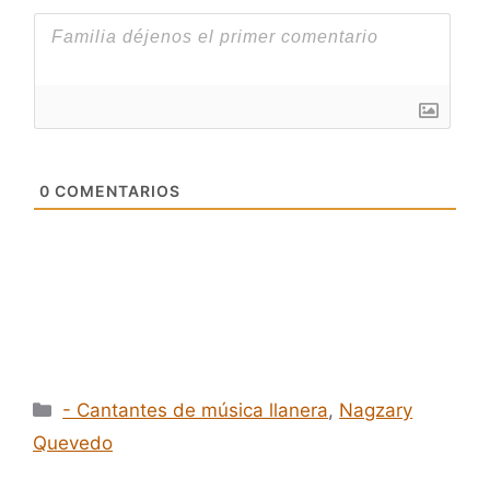
0
COMENTARIOS
Categorías
- Cantantes de música llanera
,
Nagzary
Quevedo