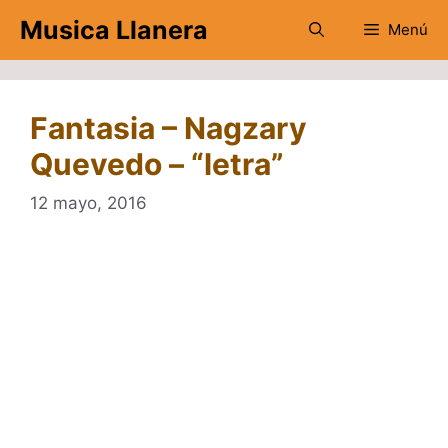
Saltar
Musica Llanera
Menú
al
contenido
Fantasia – Nagzary
Quevedo – “letra”
12 mayo, 2016