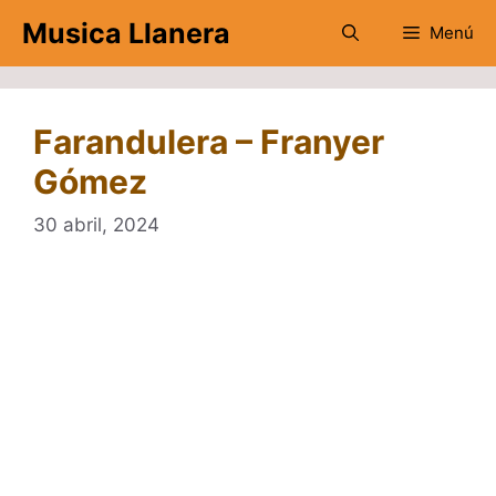
Saltar
Musica Llanera
Menú
al
contenido
Farandulera – Franyer
Gómez
30 abril, 2024