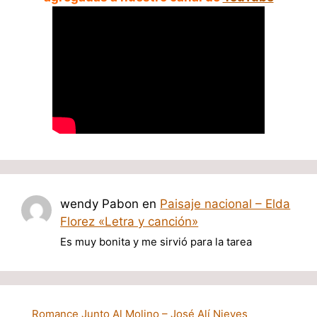
wendy Pabon
en
Paisaje nacional – Elda
Florez «Letra y canción»
Es muy bonita y me sirvió para la tarea
Romance Junto Al Molino – José Alí Nieves