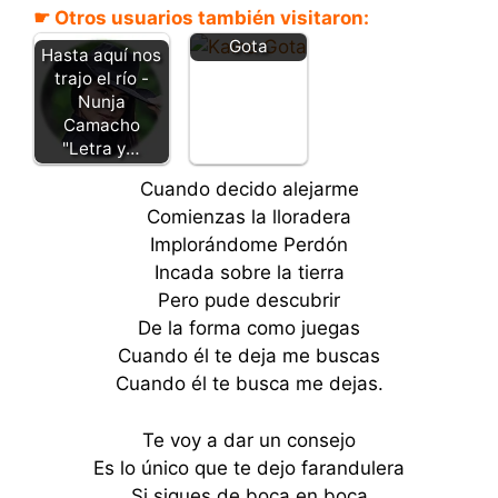
☛ Otros usuarios también visitaron:
e - Kaina
Gota
Hasta aquí nos
trajo el río -
Nunja
Camacho
"Letra y…
Cuando decido alejarme
Comienzas la lloradera
Implorándome Perdón
Incada sobre la tierra
Pero pude descubrir
De la forma como juegas
Cuando él te deja me buscas
Cuando él te busca me dejas.
Te voy a dar un consejo
Es lo único que te dejo farandulera
Si sigues de boca en boca