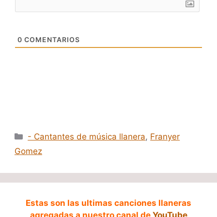
0
COMENTARIOS
Categorías
- Cantantes de música llanera
,
Franyer
Gomez
Estas son las ultimas canciones llaneras
agregadas a nuestro canal de
YouTube