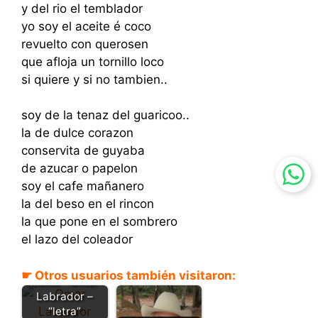
y del rio el temblador
yo soy el aceite é coco
revuelto con querosen
que afloja un tornillo loco
si quiere y si no tambien..
soy de la tenaz del guaricoo..
la de dulce corazon
conservita de guyaba
de azucar o papelon
soy el cafe mañanero
la del beso en el rincon
la que pone en el sombrero
el lazo del coleador
No hay tierra
☛ Otros usuarios también visitaron:
como - Omar
Labrador –
“letra”