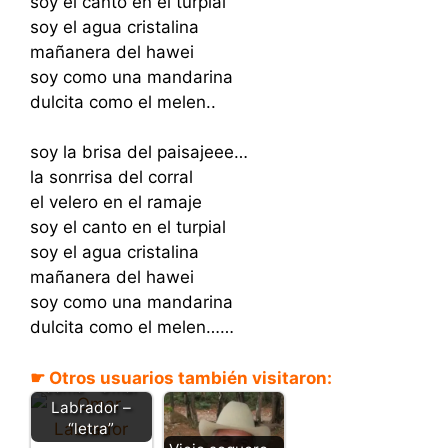
soy el canto en el turpial
soy el agua cristalina
mañanera del hawei
soy como una mandarina
dulcita como el melen..
soy la brisa del paisajeee…
la sonrrisa del corral
el velero en el ramaje
soy el canto en el turpial
soy el agua cristalina
mañanera del hawei
soy como una mandarina
dulcita como el melen……
No hay tierra
☛ Otros usuarios también visitaron:
como - Omar
Labrador –
“letra”