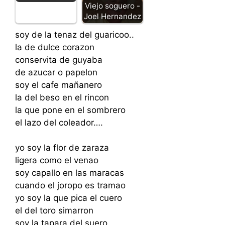
Viejo soguero -
Joel Hernandez
soy de la tenaz del guaricoo..
la de dulce corazon
conservita de guyaba
de azucar o papelon
soy el cafe mañanero
la del beso en el rincon
la que pone en el sombrero
el lazo del coleador….
yo soy la flor de zaraza
ligera como el venao
soy capallo en las maracas
cuando el joropo es tramao
yo soy la que pica el cuero
el del toro simarron
soy la tapara del suero