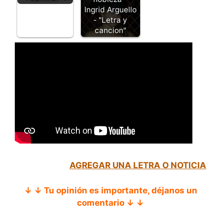
Ingrid Arguello
- "Letra y
cancion"
AGREGAR UNA LETRA O NOTICIA
↓ ↓ Tu opinión es importante, déjanos un
comentario ↓ ↓