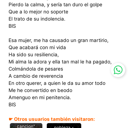
Pierdo la calma, y sería tan duro el golpe
Que a lo mejor no soporte
El trato de su indolencia.
BIS
Esa mujer, me ha causado un gran martirio,
Que acabará con mi vida
Ha sido su resiliencia,
Mi alma la adora y ella tan mal le ha pagado,
Colmándola de pesares
A cambio de reverencia
En otro querer, a quien le da su amor todo
Me he convertido en beodo
Amenguo en mi penitencia.
BIS
Cumpleañera
- Juan Farfan
☛ Otros usuarios también visitaron:
– “Letra y
Se me acabo la
cancion”
nobleza -