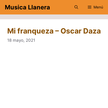
Saltar
Musica Llanera
Menú
al
contenido
Mi franqueza – Oscar Daza
18 mayo, 2021