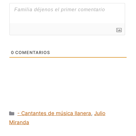
0
COMENTARIOS
Categorías
- Cantantes de música llanera
,
Julio
Miranda