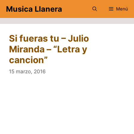
Saltar
Musica Llanera
Menú
al
contenido
Si fueras tu – Julio
Miranda – “Letra y
cancion”
15 marzo, 2016