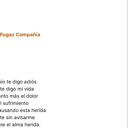
e Fugaz Compañía
o te digo adiós
te digo mi vida
nto más el dolor
l sufrimiento
ausando esta herida
ste sin avisarme
e el alma herida.