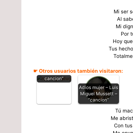
Mi ser 
Al sab
Mi dig
Por 
Hoy que
Tus hecho
Totalme
Decepción –
Rummy Olivo –
☛ Otros usuarios también visitaron:
“Letra y
cancion”
Adios mujer – Luis
Miguel Mussett –
“cancion”
Tú mach
Me abris
Con tus 
Me envol