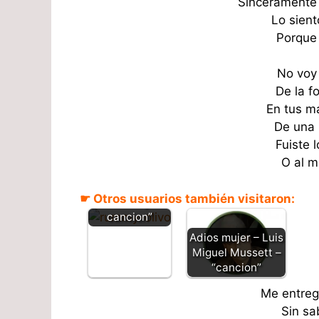
Sinceramente 
Lo sien
Porque 
No voy
De la f
En tus m
De una
Fuiste 
O al m
Decepción –
Rummy Olivo –
☛ Otros usuarios también visitaron:
“Letra y
cancion”
Adios mujer – Luis
Miguel Mussett –
“cancion”
Me entre
Sin sa