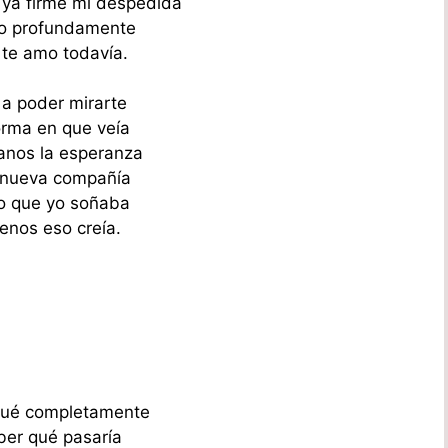
ya firmé mi despedida
to profundamente
te amo todavía.
 a poder mirarte
orma en que veía
anos la esperanza
 nueva compañía
lo que yo soñaba
enos eso creía.
gué completamente
ber qué pasaría