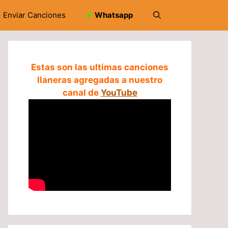
Enviar Canciones
➤
Whatsapp
Estas son las ultimas canciones
llaneras agregadas a nuestro
canal de
YouTube