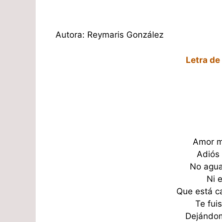
Autora: Reymaris González
Letra d
Amor mí
Adiós 
No agua
Ni e
Que está c
Te fui
Dejándom