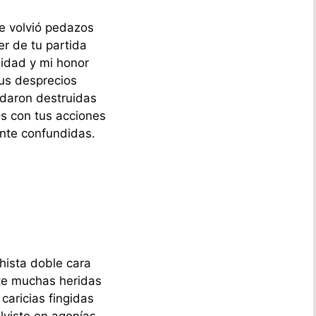
se volvió pedazos
er de tu partida
nidad y mi honor
tus desprecios
daron destruidas
s con tus acciones
nte confundidas.
ista doble cara
te muchas heridas
caricias fingidas
viste en agonías