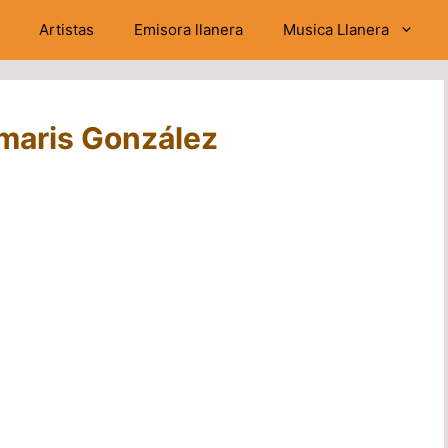
Artistas
Emisora llanera
Musica Llanera
maris González