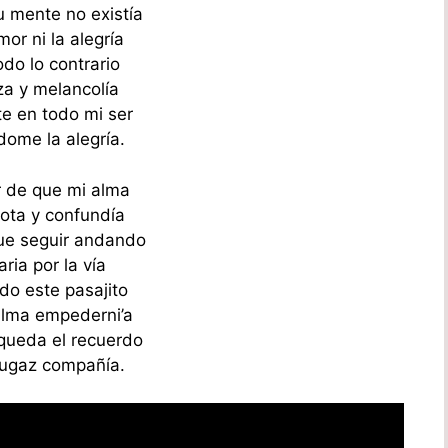
u mente no existía
mor ni la alegría
odo lo contrario
za y melancolía
e en todo mi ser
ome la alegría.
 de que mi alma
rota y confundía
ue seguir andando
aria por la vía
o este pasajito
alma empederni’a
queda el recuerdo
fugaz compañía.