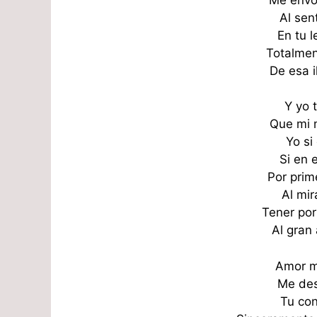
Al sent
En tu 
Totalmen
De esa i
Y yo 
Que mi 
Yo si
Si en 
Por prim
Al mir
Tener por
Al gran
Amor mí
Me des
Tu con