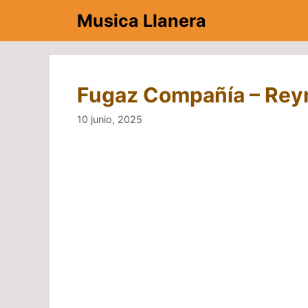
Saltar
Musica Llanera
al
contenido
Fugaz Compañía – Rey
10 junio, 2025