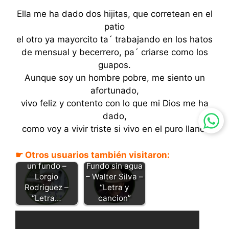
Ella me ha dado dos hijitas, que corretean en el
patio
el otro ya mayorcito ta´ trabajando en los hatos
de mensual y becerrero, pa´ criarse como los
guapos.
Aunque soy un hombre pobre, me siento un
afortunado,
vivo feliz y contento con lo que mi Dios me ha
dado,
como voy a vivir triste si vivo en el puro llano.
☛ Otros usuarios también visitaron:
Yo quiero tener
un fundo –
Fundo sin agua
Lorgio
– Walter Silva –
Rodriguez –
“Letra y
“Letra…
cancion”