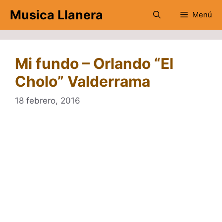
Saltar
Musica Llanera
Menú
al
contenido
Mi fundo – Orlando “El
Cholo” Valderrama
18 febrero, 2016