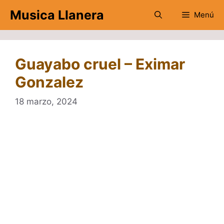
Saltar
Musica Llanera
Menú
al
contenido
Guayabo cruel – Eximar
Gonzalez
18 marzo, 2024