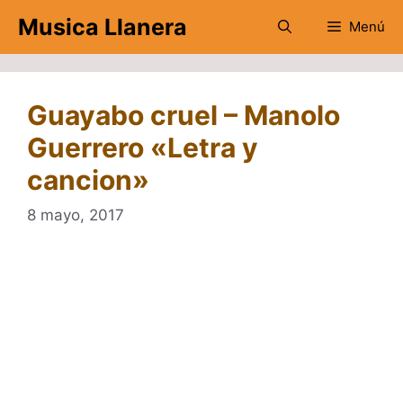
Saltar
Musica Llanera
Menú
al
contenido
Guayabo cruel – Manolo
Guerrero «Letra y
cancion»
8 mayo, 2017