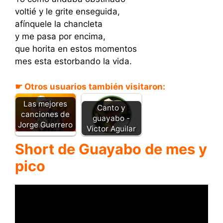
voltié y le grite enseguida,
afínquele la chancleta
y me pasa por encima,
que horita en estos momentos
mes esta estorbando la vida.
☛ Otros usuarios también visitaron:
Las mejores
Canto y
canciones de
guayabo -
Jorge Guerrero
Victor Aguilar
Short de Guayabo de mes y
pico