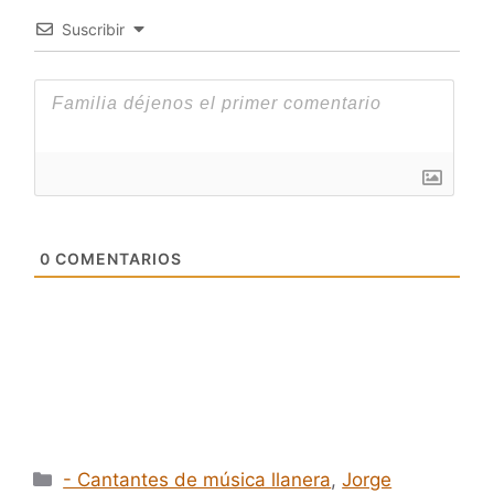
Suscribir
0
COMENTARIOS
Categorías
- Cantantes de música llanera
,
Jorge