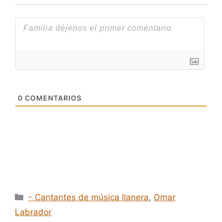
0
COMENTARIOS
Categorías
- Cantantes de música llanera
,
Omar
Labrador