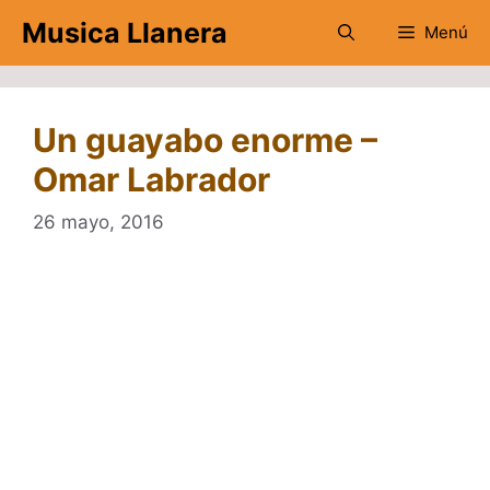
Saltar
Musica Llanera
Menú
al
contenido
Un guayabo enorme –
Omar Labrador
26 mayo, 2016