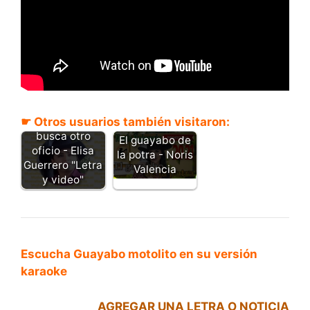
☛ Otros usuarios también visitaron:
Guayabo
busca otro
El guayabo de
oficio - Elisa
la potra - Noris
Guerrero "Letra
Valencia
y video"
Escucha Guayabo motolito en su versión
karaoke
AGREGAR UNA LETRA O NOTICIA