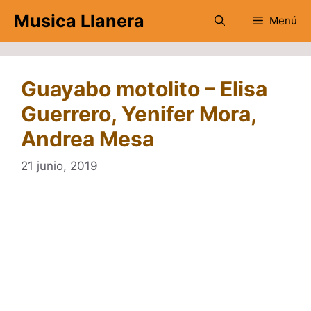
Saltar
Musica Llanera
Menú
al
contenido
Guayabo motolito – Elisa
Guerrero, Yenifer Mora,
Andrea Mesa
21 junio, 2019