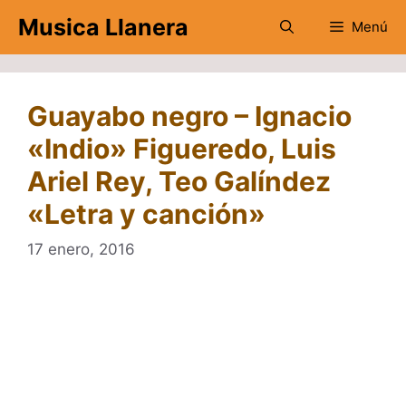
Saltar
Musica Llanera
Menú
al
contenido
Guayabo negro – Ignacio
«Indio» Figueredo, Luis
Ariel Rey, Teo Galíndez
«Letra y canción»
17 enero, 2016